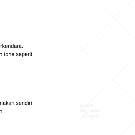
erkendara. 
h tone seperti 
enakan sendiri 
h 