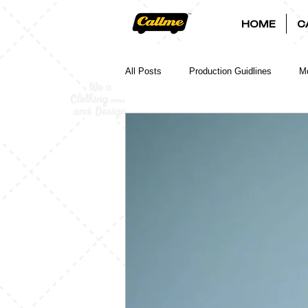
HOME
C
All Posts
Production Guidlines
Mo