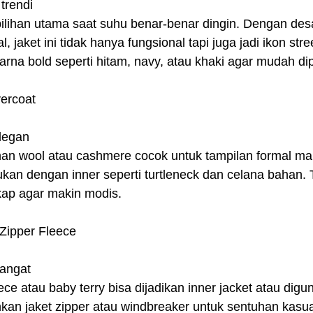
trendi
pilihan utama saat suhu benar-benar dingin. Dengan desa
, jaket ini tidak hanya fungsional tapi juga jadi ikon str
warna bold seperti hitam, navy, atau khaki agar mudah d
vercoat
legan
an wool atau cashmere cocok untuk tampilan formal m
ukan dengan inner seperti turtleneck dan celana bahan
kap agar makin modis.
 Zipper Fleece
hangat
ce atau baby terry bisa dijadikan inner jacket atau dig
kan jaket zipper atau windbreaker untuk sentuhan kasua