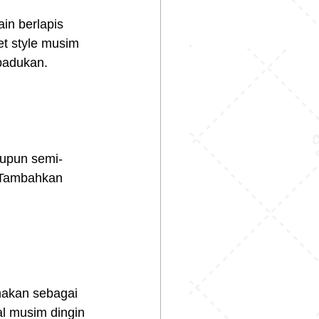
in berlapis 
eet style musim 
ipadukan.
aupun semi-
. Tambahkan 
unakan sebagai 
l musim dingin 