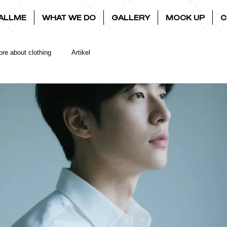
ALLME
WHAT WE DO
GALLERY
MOCK UP
C
re about clothing
Artikel