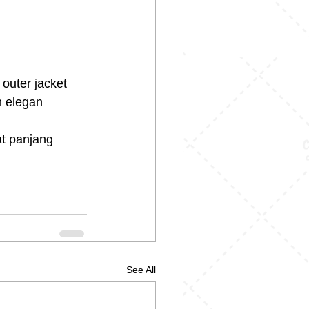
 outer jacket
n elegan
at panjang 
See All