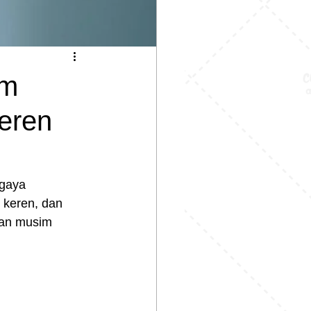
im
Keren
 gaya 
l keren, dan 
ian musim 