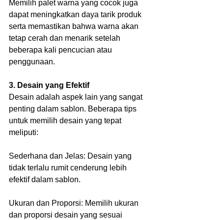
Memilih palet warna yang cocok juga 
dapat meningkatkan daya tarik produk 
serta memastikan bahwa warna akan 
tetap cerah dan menarik setelah 
beberapa kali pencucian atau 
penggunaan.
3. Desain yang Efektif
Desain adalah aspek lain yang sangat 
penting dalam sablon. Beberapa tips 
untuk memilih desain yang tepat 
meliputi:
Sederhana dan Jelas: Desain yang 
tidak terlalu rumit cenderung lebih 
efektif dalam sablon.
Ukuran dan Proporsi: Memilih ukuran 
dan proporsi desain yang sesuai 