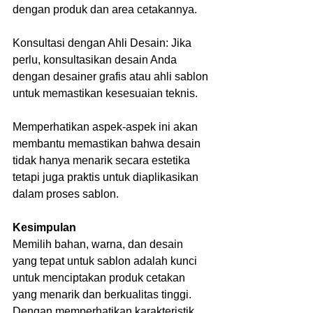
dengan produk dan area cetakannya.
Konsultasi dengan Ahli Desain: Jika 
perlu, konsultasikan desain Anda 
dengan desainer grafis atau ahli sablon 
untuk memastikan kesesuaian teknis.
Memperhatikan aspek-aspek ini akan 
membantu memastikan bahwa desain 
tidak hanya menarik secara estetika 
tetapi juga praktis untuk diaplikasikan 
dalam proses sablon.
Kesimpulan
Memilih bahan, warna, dan desain 
yang tepat untuk sablon adalah kunci 
untuk menciptakan produk cetakan 
yang menarik dan berkualitas tinggi. 
Dengan memperhatikan karakteristik 