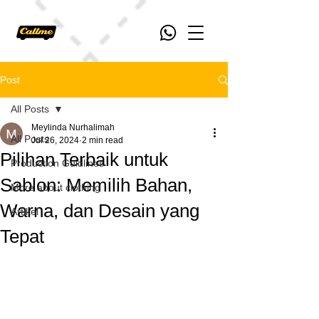
Post
All Posts
Meylinda Nurhalimah
All Posts
Jul 26, 2024
2 min read
Pilihan Terbaik untuk
Production Guidlines
Sablon: Memilih Bahan,
More about clothing
Warna, dan Desain yang
Artikel
Tepat