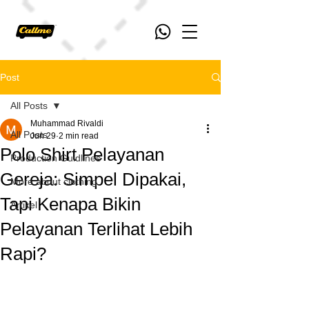
Post
All Posts
Muhammad Rivaldi
All Posts
Jun 29
2 min read
Polo Shirt Pelayanan
Production Guidlines
Gereja: Simpel Dipakai,
More about clothing
Tapi Kenapa Bikin
Artikel
Pelayanan Terlihat Lebih
Rapi?