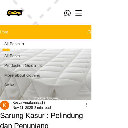
Post
All Posts
All Posts
Production Guidlines
More about clothing
Artikel
Kesya Amalannisa18
Nov 11, 2025
2 min read
Sarung Kasur : Pelindung
dan Penunjang