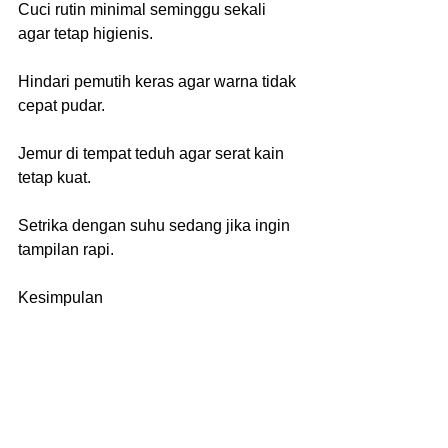
Cuci rutin minimal seminggu sekali 
agar tetap higienis.
Hindari pemutih keras agar warna tidak 
cepat pudar.
Jemur di tempat teduh agar serat kain 
tetap kuat.
Setrika dengan suhu sedang jika ingin 
tampilan rapi.
Kesimpulan
Sarung kasur bukan hanya pelindung, 
tapi juga elemen penting yang 
menunjang kenyamanan tidur. Dengan 
memilih bahan yang tepat — seperti 
katun, polycotton, atau tencel — kamu 