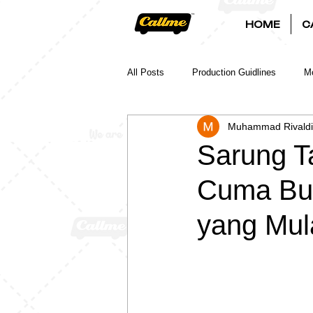
HOME
C
All Posts
Production Guidlines
Mo
Muhammad Rivaldi
Sarung T
Cuma Bua
yang Mula