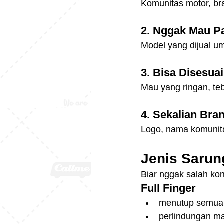
Komunitas motor, br
2. Nggak Mau P
Model yang dijual umu
3. Bisa Disesua
Mau yang ringan, teba
4. Sekalian Bra
Logo, nama komunita
Jenis Sarun
Biar nggak salah kon
Full Finger
menutup semua 
perlindungan m