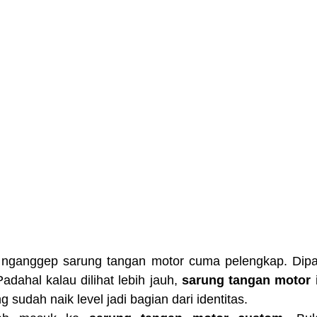
nganggep sarung tangan motor cuma pelengkap. Dipaka
Padahal kalau dilihat lebih jauh, 
sarung tangan motor
 
 sudah naik level jadi bagian dari identitas.