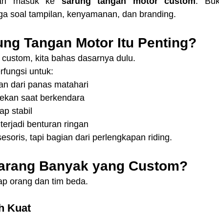
dah masuk ke 
sarung tangan motor custom
. Bu
uga soal tampilan, kenyamanan, dan branding.
ng Tangan Motor Itu Penting?
ustom, kita bahas dasarnya dulu.
rfungsi untuk:
an dari panas matahari
ekan saat berkendara
ap stabil
terjadi benturan ringan
soris, tapi bagian dari perlengkapan riding.
arang Banyak yang Custom?
ap orang dan tim beda.
ih Kuat