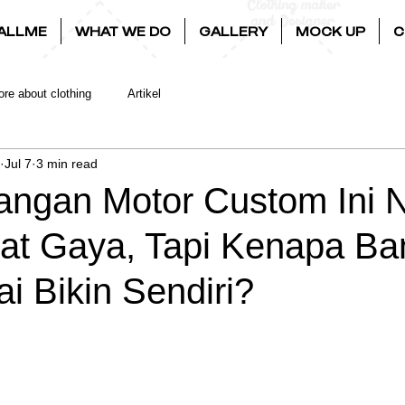
ALLME
WHAT WE DO
GALLERY
MOCK UP
C
re about clothing
Artikel
Jul 7
3 min read
angan Motor Custom Ini 
t Gaya, Tapi Kenapa Ba
i Bikin Sendiri?