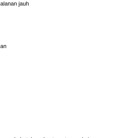
jalanan jauh
ian