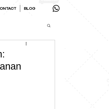
ONTACT
BLOG
m:
yanan