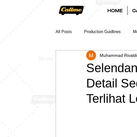
HOME
C
All Posts
Production Guidlines
Mo
Muhammad Rivaldi
Selendan
Detail S
Terlihat