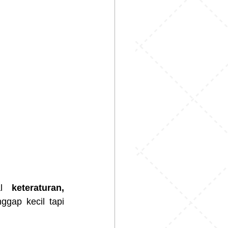
al 
keteraturan, 
gap kecil tapi 