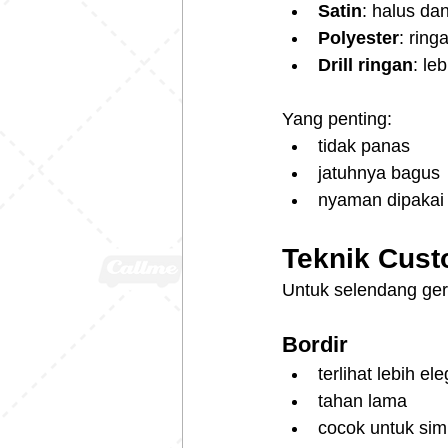
Satin
: halus dan
Polyester
: rin
Drill ringan
: le
Yang penting:
tidak panas
jatuhnya bagus
nyaman dipakai
Teknik Cust
Untuk selendang ger
Bordir
terlihat lebih el
tahan lama
cocok untuk simb