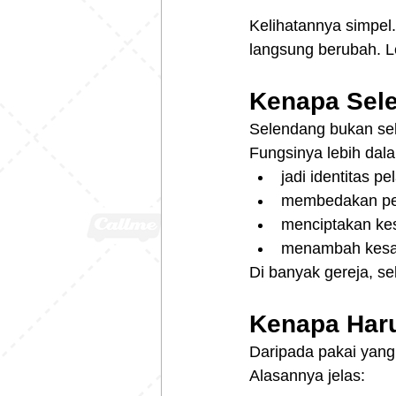
Kelihatannya simpel.
langsung berubah. Le
Kenapa Sele
Selendang bukan sek
Fungsinya lebih dal
jadi identitas pe
membedakan pe
menciptakan ke
menambah kesan
Di banyak gereja, se
Kenapa Har
Daripada pakai yang
Alasannya jelas: