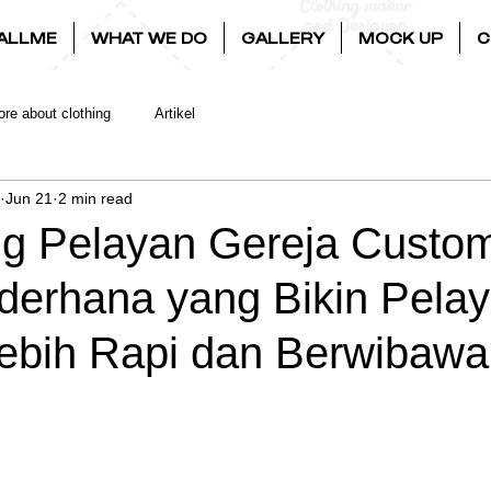
ALLME
WHAT WE DO
GALLERY
MOCK UP
C
re about clothing
Artikel
Jun 21
2 min read
g Pelayan Gereja Custo
ederhana yang Bikin Pela
 Lebih Rapi dan Berwibawa