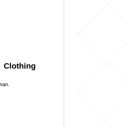
lothing 
aman.