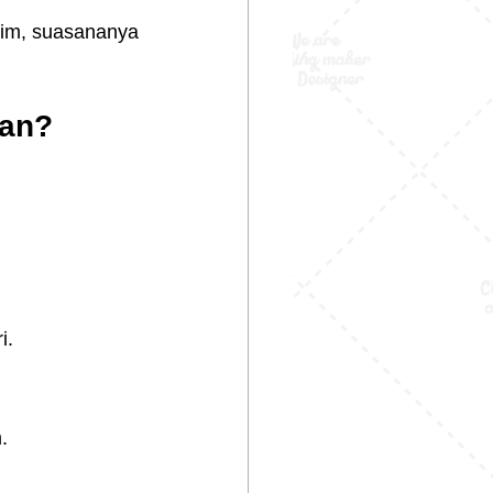
tim, suasananya 
nan?
i.
.