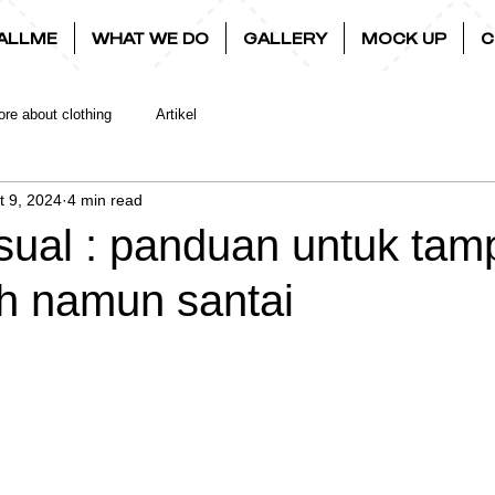
ALLME
WHAT WE DO
GALLERY
MOCK UP
C
re about clothing
Artikel
t 9, 2024
4 min read
sual : panduan untuk tamp
ih namun santai