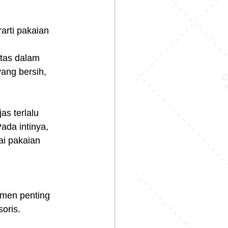
arti pakaian 
tas dalam 
ang bersih, 
as terlalu 
ada intinya, 
ai pakaian 
men penting 
oris.