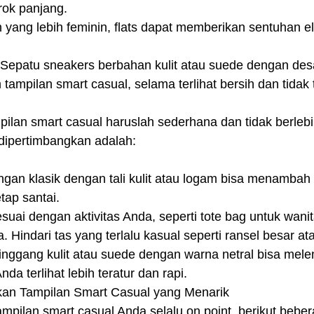
rok panjang.
n yang lebih feminin, flats dapat memberikan sentuhan 
 Sepatu sneakers berbahan kulit atau suede dengan desa
tampilan smart casual, selama terlihat bersih dan tidak t
pilan smart casual haruslah sederhana dan tidak berleb
 dipertimbangkan adalah:
gan klasik dengan tali kulit atau logam bisa menambah
tap santai.
esuai dengan aktivitas Anda, seperti tote bag untuk wanit
 Hindari tas yang terlalu kasual seperti ransel besar at
pinggang kulit atau suede dengan warna netral bisa mele
a terlihat lebih teratur dan rapi.
kan Tampilan Smart Casual yang Menarik
pilan smart casual Anda selalu on point, berikut beber