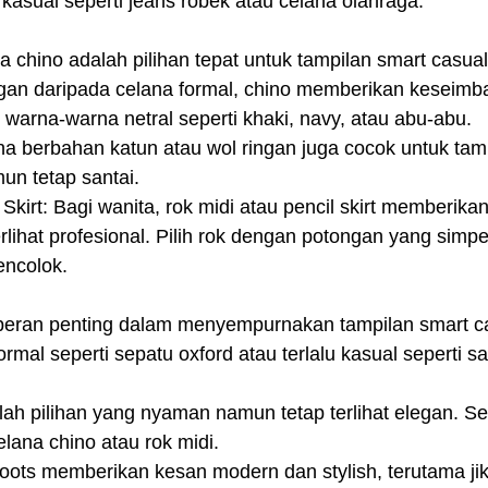
u kasual seperti jeans robek atau celana olahraga.
 chino adalah pilihan tepat untuk tampilan smart casual.
ngan daripada celana formal, chino memberikan keseimb
h warna-warna netral seperti khaki, navy, atau abu-abu.
a berbahan katun atau wol ringan juga cocok untuk tam
mun tetap santai.
 Skirt: Bagi wanita, rok midi atau pencil skirt memberika
rlihat profesional. Pilih rok dengan potongan yang simpe
encolok.
ran penting dalam menyempurnakan tampilan smart cas
ormal seperti sepatu oxford atau terlalu kasual seperti sa
lah pilihan yang nyaman namun tetap terlihat elegan. Se
lana chino atau rok midi.
boots memberikan kesan modern dan stylish, terutama ji