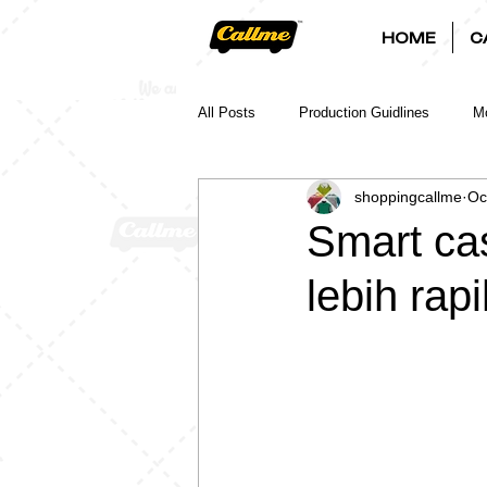
HOME
C
All Posts
Production Guidlines
Mo
shoppingcallme
Oc
Smart ca
lebih rap