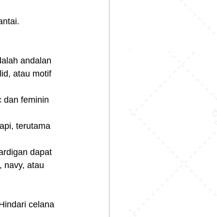
ntai. 
dalah andalan 
d, atau motif 
 dan feminin 
api, terutama 
ardigan dapat 
 navy, atau 
indari celana 