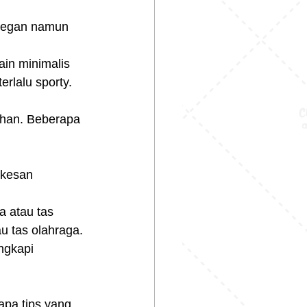
elegan namun 
in minimalis 
erlalu sporty.
ihan. Beberapa 
 kesan 
a atau tas 
au tas olahraga.
ngkapi 
apa tips yang 