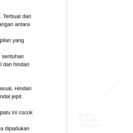
 Terbuat dari 
angan antara 
pilan yang 
n sentuhan 
l dan hindari 
ual. Hindari 
ndal jepit.
patu ini cocok 
ka dipadukan 