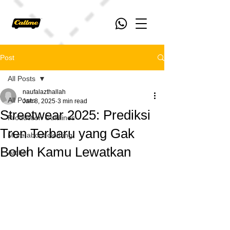
Post
All Posts
naufalazthallah
All Posts
Jan 8, 2025
3 min read
Streetwear 2025: Prediksi
Production Guidlines
Tren Terbaru yang Gak
More about clothing
Boleh Kamu Lewatkan
Artikel