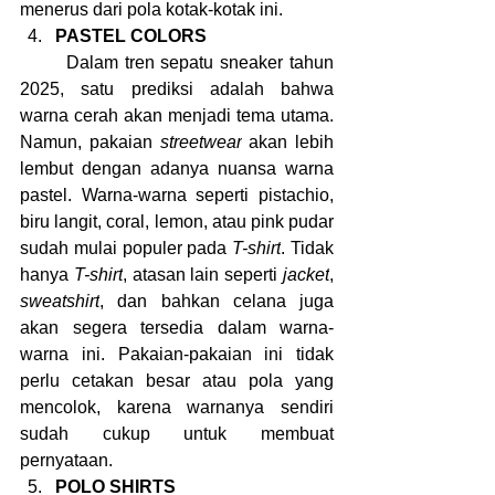
menerus dari pola kotak-kotak ini.
PASTEL COLORS
	Dalam tren sepatu sneaker tahun 
2025, satu prediksi adalah bahwa 
warna cerah akan menjadi tema utama. 
Namun, pakaian 
streetwear
 akan lebih 
lembut dengan adanya nuansa warna 
pastel. Warna-warna seperti pistachio, 
biru langit, coral, lemon, atau pink pudar 
sudah mulai populer pada 
T-shirt
. Tidak 
hanya 
T-shirt
, atasan lain seperti 
jacket
, 
sweatshirt
, dan bahkan celana juga 
akan segera tersedia dalam warna-
warna ini. Pakaian-pakaian ini tidak 
perlu cetakan besar atau pola yang 
mencolok, karena warnanya sendiri 
sudah cukup untuk membuat 
pernyataan.
POLO SHIRTS