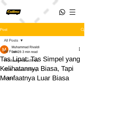
Post
All Posts
Muhammad Rivaldi
All Posts
Jan 28
3 min read
Tas Lipat: Tas Simpel yang
Production Guidlines
Kelihatannya Biasa, Tapi
More about clothing
Manfaatnya Luar Biasa
Artikel