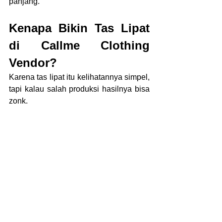
panjang.
Kenapa Bikin Tas Lipat 
di Callme Clothing 
Vendor?
Karena tas lipat itu kelihatannya simpel, 
tapi kalau salah produksi hasilnya bisa 
zonk.
Di 
Callme Clothing Vendor
, kamu 
dapet:
✔ Pilihan bahan lengkap
✔ Ukuran & model custom
✔ Jahitan rapi & kuat
✔ Sablon awet & tajam
✔ Bisa request warna
✔ MOQ fleksibel
✔ Quality control ketat