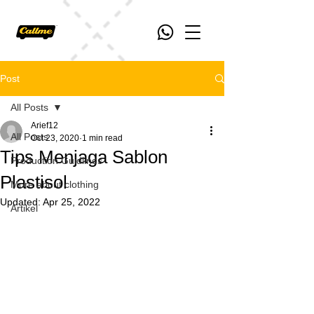
Post
All Posts
Arief12
All Posts
Oct 23, 2020
1 min read
Tips Menjaga Sablon
Production Guidlines
Plastisol
More about clothing
Updated:
Apr 25, 2022
Artikel