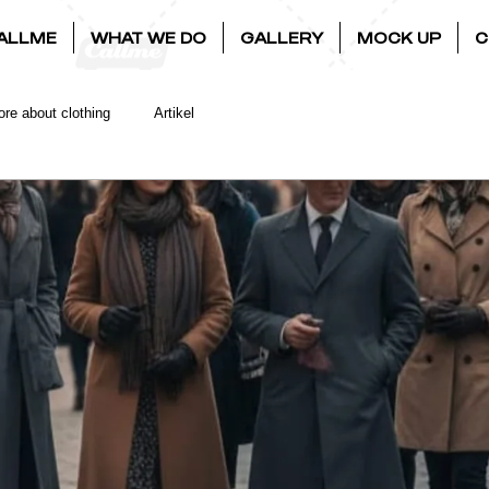
ALLME
WHAT WE DO
GALLERY
MOCK UP
C
re about clothing
Artikel