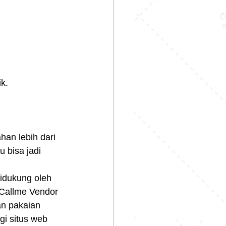
k.
han lebih dari 
 bisa jadi 
idukung oleh 
Callme Vendor 
an pakaian 
i situs web 