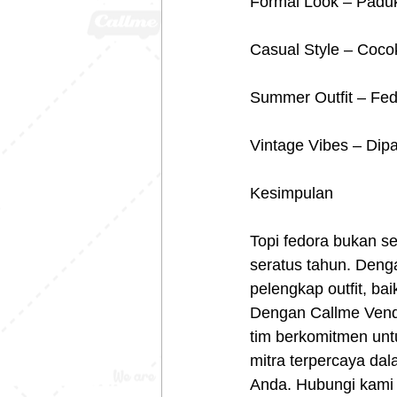
Formal Look – Paduk
Casual Style – Cocok
Summer Outfit – Fedo
Vintage Vibes – Dip
Kesimpulan
Topi fedora bukan se
seratus tahun. Denga
pelengkap outfit, ba
Dengan Callme Vendo
tim berkomitmen unt
mitra terpercaya da
Anda. Hubungi kami 