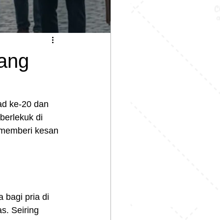
yang
ad ke-20 dan 
erlekuk di 
i memberi kesan 
bagi pria di 
s. Seiring 