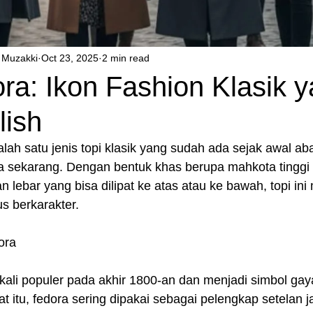
Muzakki
Oct 23, 2025
2 min read
ra: Ikon Fashion Klasik 
lish
alah satu jenis topi klasik yang sudah ada sejak awal ab
a sekarang. Dengan bentuk khas berupa mahkota tinggi b
an lebar yang bisa dilipat ke atas atau ke bawah, topi in
us berkarakter.
ora
kali populer pada akhir 1800-an dan menjadi simbol gaya 
t itu, fedora sering dipakai sebagai pelengkap setelan ja