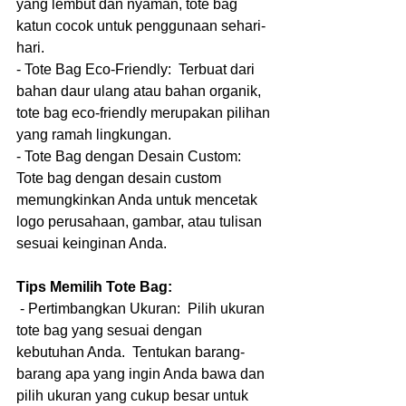
yang lembut dan nyaman, tote bag 
katun cocok untuk penggunaan sehari-
hari.
- Tote Bag Eco-Friendly:  Terbuat dari 
bahan daur ulang atau bahan organik, 
tote bag eco-friendly merupakan pilihan 
yang ramah lingkungan.
- Tote Bag dengan Desain Custom:  
Tote bag dengan desain custom 
memungkinkan Anda untuk mencetak 
logo perusahaan, gambar, atau tulisan 
sesuai keinginan Anda.
Tips Memilih Tote Bag:
 - Pertimbangkan Ukuran:  Pilih ukuran 
tote bag yang sesuai dengan 
kebutuhan Anda.  Tentukan barang-
barang apa yang ingin Anda bawa dan 
pilih ukuran yang cukup besar untuk 