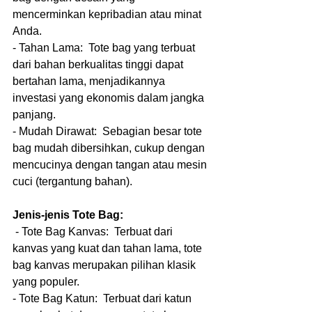
mencerminkan kepribadian atau minat 
Anda.
- Tahan Lama:  Tote bag yang terbuat 
dari bahan berkualitas tinggi dapat 
bertahan lama, menjadikannya 
investasi yang ekonomis dalam jangka 
panjang.
- Mudah Dirawat:  Sebagian besar tote 
bag mudah dibersihkan, cukup dengan 
mencucinya dengan tangan atau mesin 
cuci (tergantung bahan).
Jenis-jenis Tote Bag:
 - Tote Bag Kanvas:  Terbuat dari 
kanvas yang kuat dan tahan lama, tote 
bag kanvas merupakan pilihan klasik 
yang populer.
- Tote Bag Katun:  Terbuat dari katun 