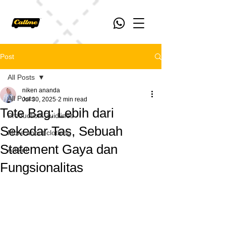
Post
All Posts
niken ananda
All Posts
Jul 30, 2025
2 min read
Tote Bag: Lebih dari
Production Guidlines
Sekedar Tas, Sebuah
More about clothing
Statement Gaya dan
Artikel
Fungsionalitas