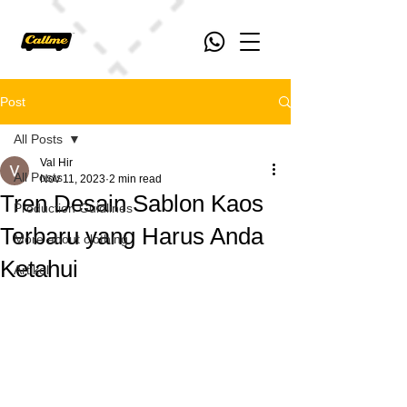
Post
All Posts
Val Hir
All Posts
Nov 11, 2023
2 min read
Tren Desain Sablon Kaos
Production Guidlines
Terbaru yang Harus Anda
More about clothing
Ketahui
Artikel