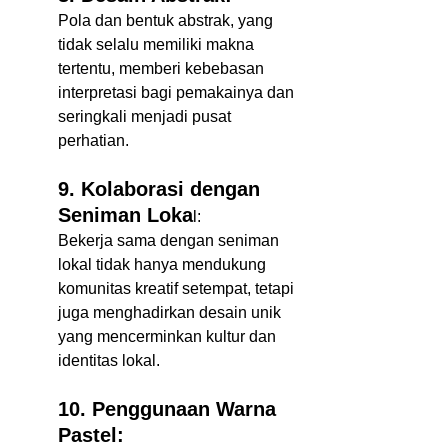
Pola dan bentuk abstrak, yang 
tidak selalu memiliki makna 
tertentu, memberi kebebasan 
interpretasi bagi pemakainya dan 
seringkali menjadi pusat 
perhatian.  
9. Kolaborasi dengan 
Seniman Loka
l: 
Bekerja sama dengan seniman 
lokal tidak hanya mendukung 
komunitas kreatif setempat, tetapi 
juga menghadirkan desain unik 
yang mencerminkan kultur dan 
identitas lokal.  
10. Penggunaan Warna 
Pastel: 