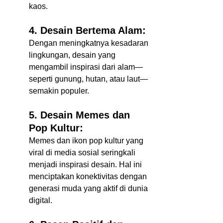
kaos.  
4. Desain Bertema Alam: 
Dengan meningkatnya kesadaran 
lingkungan, desain yang 
mengambil inspirasi dari alam—
seperti gunung, hutan, atau laut—
semakin populer.  
5. Desain Memes dan 
Pop Kultur: 
Memes dan ikon pop kultur yang 
viral di media sosial seringkali 
menjadi inspirasi desain. Hal ini 
menciptakan konektivitas dengan 
generasi muda yang aktif di dunia 
digital.  