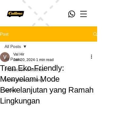
Post
All Posts
Val Hir
All Posts
Jan 20, 2024
1 min read
Tren Eko-Friendly:
Production Guidlines
Menyelami Mode
More about clothing
Berkelanjutan yang Ramah
Artikel
Lingkungan