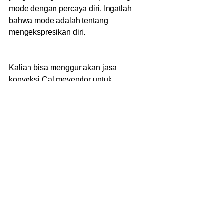
mode dengan percaya diri. Ingatlah 
bahwa mode adalah tentang 
mengekspresikan diri.
Kalian bisa menggunakan jasa 
konveksi Callmevendor untuk 
memenuhi kebutuhan event 
perusahaan. Informasi lebih lanjut 
mengenai pemesanan atau desain 
sesuai tren kalian bisa menghubungi 
nomor whatsapp atau kunjungi website 
resmi Kami 
www.callmevendor.