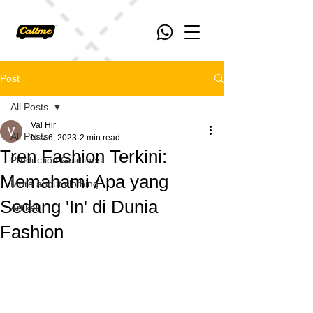
Post
All Posts
Val Hir
All Posts
Nov 6, 2023
2 min read
Tren Fashion Terkini:
Production Guidlines
Memahami Apa yang
More about clothing
Sedang 'In' di Dunia
Artikel
Fashion