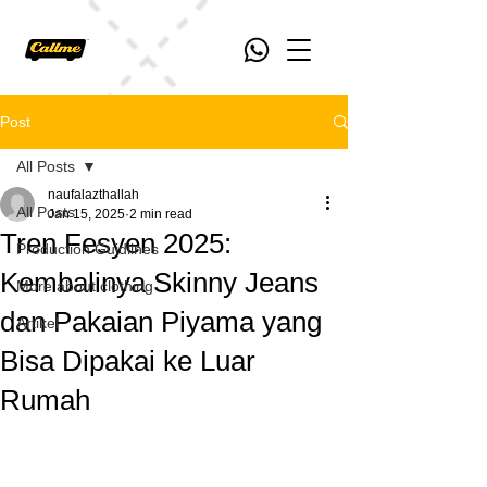
Post
All Posts
naufalazthallah
All Posts
Jan 15, 2025
2 min read
Tren Fesyen 2025:
Production Guidlines
Kembalinya Skinny Jeans
More about clothing
dan Pakaian Piyama yang
Artikel
Bisa Dipakai ke Luar
Rumah