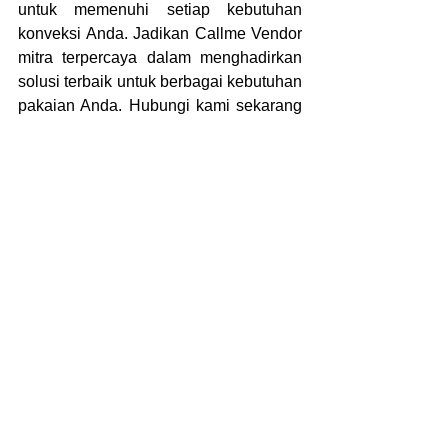
untuk memenuhi setiap kebutuhan 
konveksi Anda. Jadikan Callme Vendor 
mitra terpercaya dalam menghadirkan 
solusi terbaik untuk berbagai kebutuhan 
pakaian Anda. Hubungi kami sekarang 
melalui WhatsApp atau kunjungi situs 
web resmi di
https://callmevendor.com
. 
Callme Vendor, pilihan tepat untuk 
layanan konveksi yang profesional dan 
terpercaya!
See All
Recent Posts