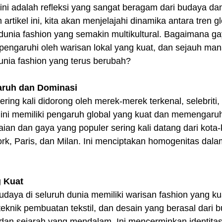
t ini adalah refleksi yang sangat beragam dari budaya da
artikel ini, kita akan menjelajahi dinamika antara tren g
dunia fashion yang semakin multikultural. Bagaimana ga
engaruhi oleh warisan lokal yang kuat, dan sejauh man
unia fashion yang terus berubah? 
aruh dan Dominasi
ering kali didorong oleh merek-merek terkenal, selebriti
 ini memiliki pengaruh global yang kuat dan memengaru
aian dan gaya yang populer sering kali datang dari kota
rk, Paris, dan Milan. Ini menciptakan homogenitas dalam
g Kuat
 budaya di seluruh dunia memiliki warisan fashion yang ku
 teknik pembuatan tekstil, dan desain yang berasal dari b
tik dan sejarah yang mendalam. Ini mencerminkan identita