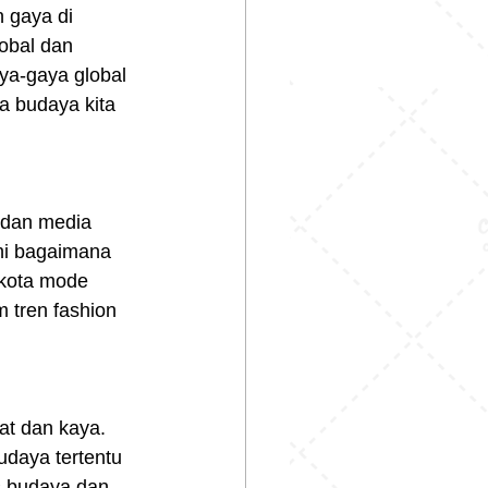
n gaya di 
lobal dan 
ya-gaya global 
a budaya kita 
, dan media 
hi bagaimana 
-kota mode 
 tren fashion 
at dan kaya. 
udaya tertentu 
s budaya dan 