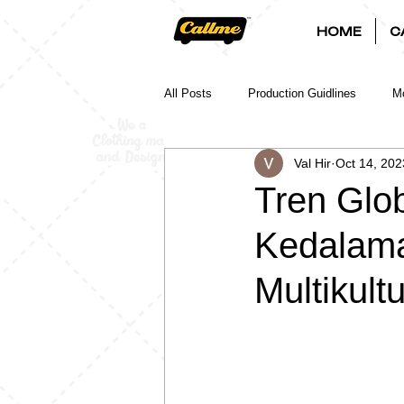
HOME
C
All Posts
Production Guidlines
Mo
Val Hir
Oct 14, 202
Tren Glo
Kedalama
Multikultu