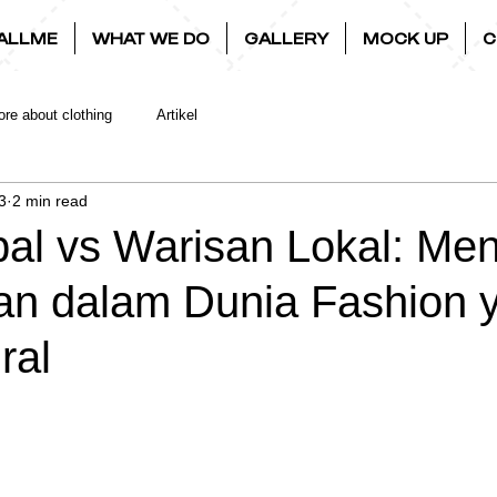
ALLME
WHAT WE DO
GALLERY
MOCK UP
C
re about clothing
Artikel
3
2 min read
bal vs Warisan Lokal: Men
n dalam Dunia Fashion 
ral