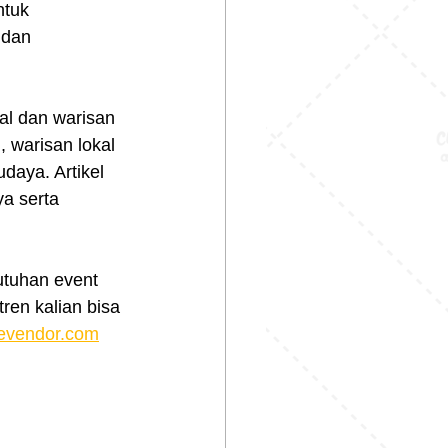
ntuk 
dan 
al dan warisan 
 warisan lokal 
aya. Artikel 
a serta 
tuhan event 
ren kalian bisa 
evendor.com