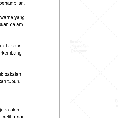
penampilan.
n warna yang 
apkan dalam 
tuk busana 
berkembang 
uk pakaian 
kan tubuh.
juga oleh 
emeliharaan. 