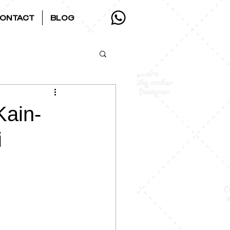
ONTACT
BLOG
Kain-
i