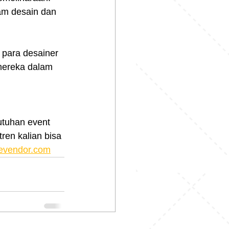
am desain dan 
 para desainer 
mereka dalam 
tuhan event 
ren kalian bisa 
evendor.com