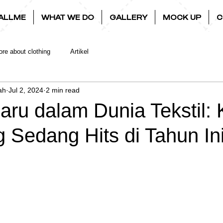
ALLME
WHAT WE DO
GALLERY
MOCK UP
C
re about clothing
Artikel
ah
Jul 2, 2024
2 min read
aru dalam Dunia Tekstil: 
 Sedang Hits di Tahun In