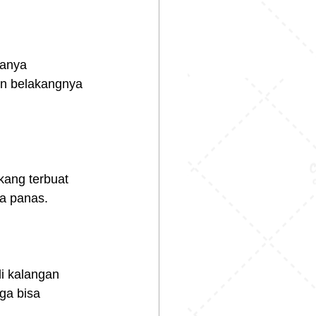
sanya 
an belakangnya 
ang terbuat 
ca panas.
i kalangan 
ga bisa 