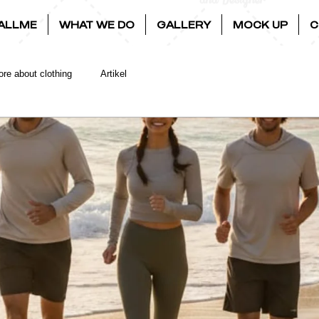
ALLME
WHAT WE DO
GALLERY
MOCK UP
C
re about clothing
Artikel