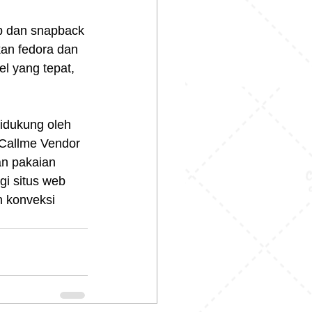
p dan snapback 
an fedora dan 
l yang tepat, 
idukung oleh 
Callme Vendor 
an pakaian 
i situs web 
n konveksi 