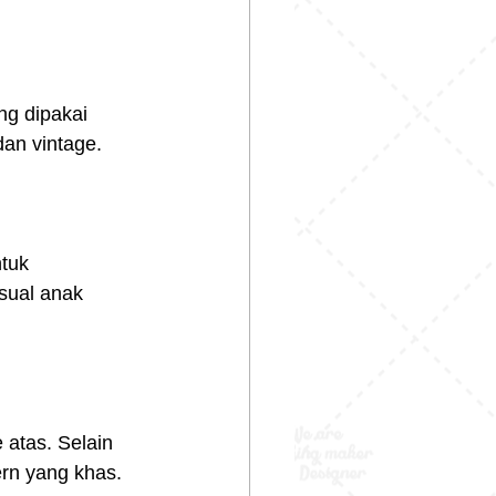
ng dipakai 
dan vintage.
tuk 
sual anak 
 atas. Selain 
ern yang khas.