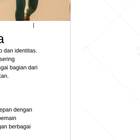
a
 dan identitas. 
sering 
ai bagian dari 
kan.
 depan dengan 
pemain 
gan berbagai 