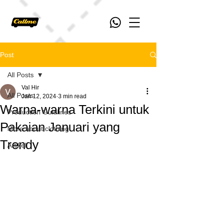
Post
All Posts
Val Hir
All Posts
Jan 12, 2024
3 min read
Warna-warna Terkini untuk
Production Guidlines
Pakaian Januari yang
More about clothing
Trendy
Artikel