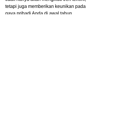
tetapi juga memberikan keunikan pada 
gaya pribadi Anda di awal tahun. 
Cobalah bermain dengan kombinasi 
warna yang berbeda untuk 
menciptakan tampilan yang unik dan 
menarik. Selamat berpakaian dengan 
gaya di bulan Januari!
Kalian bisa menggunakan jasa 
konveksi Callmevendor untuk 
memenuhi kebutuhan event 
perusahaan. Informasi lebih lanjut 
mengenai pemesanan atau desain 
sesuai tren kalian bisa menghubungi 
nomor whatsapp atau kunjungi website 
resmi Kami 
www.callmevendor.com