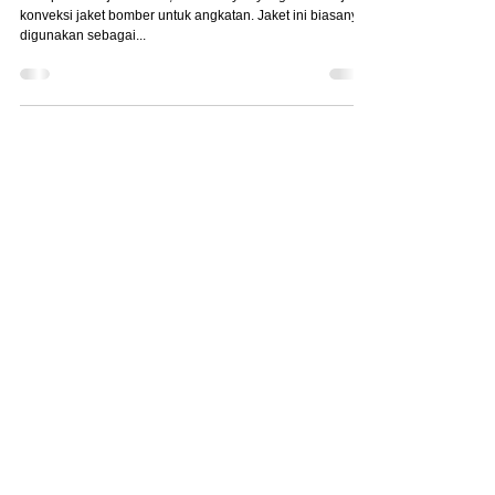
Jasa Konveksi Jaket Bomber untuk Angkatan
Setiap tahun ajaran baru, tentu banyak yang mencari jasa
konveksi jaket bomber untuk angkatan. Jaket ini biasanya
digunakan sebagai...