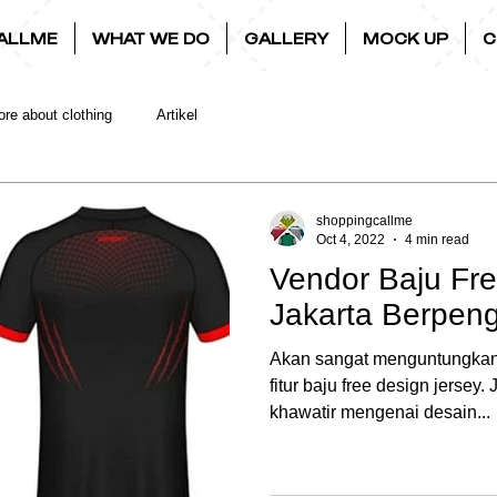
ALLME
WHAT WE DO
GALLERY
MOCK UP
C
re about clothing
Artikel
shoppingcallme
Oct 4, 2022
4 min read
Vendor Baju Fre
Jakarta Berpen
Akan sangat menguntungka
fitur baju free design jersey.
khawatir mengenai desain...