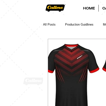
HOME
C
All Posts
Production Guidlines
Mo