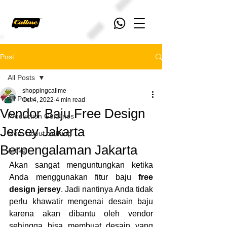
Post
All Posts
shoppingcallme
All Posts
Oct 4, 2022
4 min read
Vendor Baju Free Design
Production Guidlines
Jersey Jakarta
More about clothing
Berpengalaman Jakarta
Artikel
Akan sangat menguntungkan ketika 
Anda menggunakan fitur baju 
free 
design jersey
. Jadi nantinya Anda tidak 
perlu khawatir mengenai desain baju 
karena akan dibantu oleh vendor 
sehingga bisa membuat desain yang 