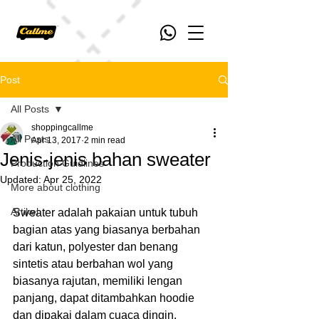
Post
All Posts
shoppingcallme
All Posts
Apr 13, 2017
2 min read
Jenis-jenis bahan sweater
Production Guidlines
Updated:
Apr 25, 2022
More about clothing
Artikel
Sweater adalah pakaian untuk tubuh 
bagian atas yang biasanya berbahan 
dari katun, polyester dan benang 
sintetis atau berbahan wol yang 
biasanya rajutan, memiliki lengan 
panjang, dapat ditambahkan hoodie 
dan dipakai dalam cuaca dingin.