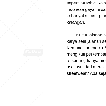
seperti Graphic T-Sh
indonesa gaya ini sa
kebanyakan yang me
kalangan.
	Kultur jalanan seperti olahraga aksi Skateboard, Surfing, Music Hi-Hop, Punk hingga 
karya seni jalanan se
Kemunculan merek St
mengikuti perkemban
terkadang hanya men
asal usul dari merek
streetwear? Apa seja