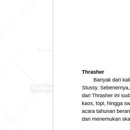
Thrasher
	Banyak dari kalian mengira Thrasher adalah merek pakaian seperti Supreme atau 
Stussy. Sebenernya,
dari Thrasher ini su
kaos, topi, hingga s
acara tahunan beran
dan menemukan skate