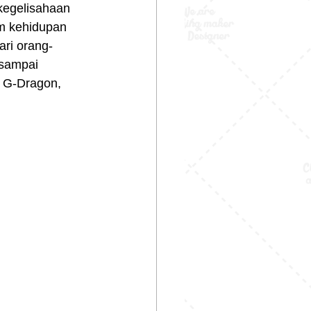
kegelisahaan 
am kehidupan 
ari orang-
 sampai 
ti G-Dragon, 