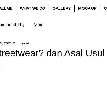
ALLME
WHAT WE DO
GALLERY
MOCK UP
C
re about clothing
Artikel
5, 2020
2 min read
treetwear? dan Asal Usul
a