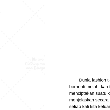
	Dunia fashion tidak akan ada habisnya, selalu berubah secara dinamis tak pernah 
berhenti melahirkan 
menciptakan suatu ko
menjelaskan secara j
setiap kali kita kel