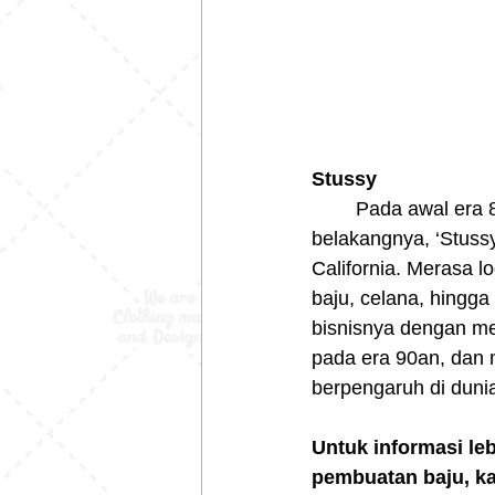
Stussy
	Pada awal era 80an, seorang pria bernama Shawn Stussy mengukir nama 
belakangnya, ‘Stussy
California. Merasa lo
baju, celana, hingga
bisnisnya dengan me
pada era 90an, dan 
berpengaruh di dunia
Untuk informasi leb
pembuatan baju, ka