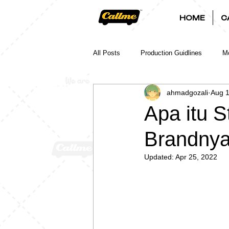
HOME
C
All Posts
Production Guidlines
Mo
ahmadgozali
Aug 1
Apa itu S
Brandny
Updated:
Apr 25, 2022