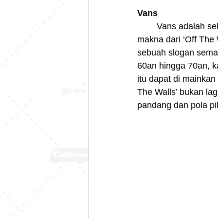
Vans
	Vans adalah sebuah brand sepatu yang sudah banyak orang tahu. Tapi tahukah anda 
makna dari ‘Off The 
sebuah slogan semat
60an hingga 70an, ka
itu dapat di mainka
The Walls’ bukan lag
pandang dan pola piki