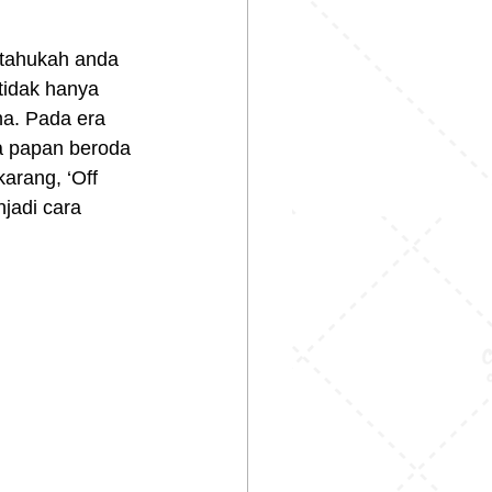
tidak hanya 
na. Pada era 
na papan beroda 
arang, ‘Off 
jadi cara 