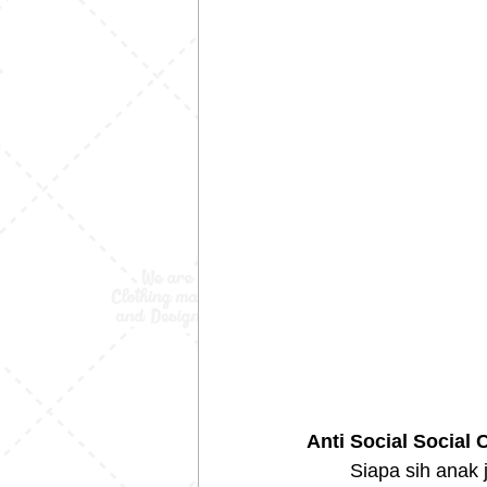
Anti Social Social
	Siapa sih anak jaman sekarang yang tidak tau brand ini. Tapi, lucunya ASSC ini bukan 