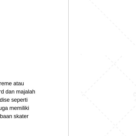
rd dan majalah 
ise seperti 
uga memiliki 
baan skater 