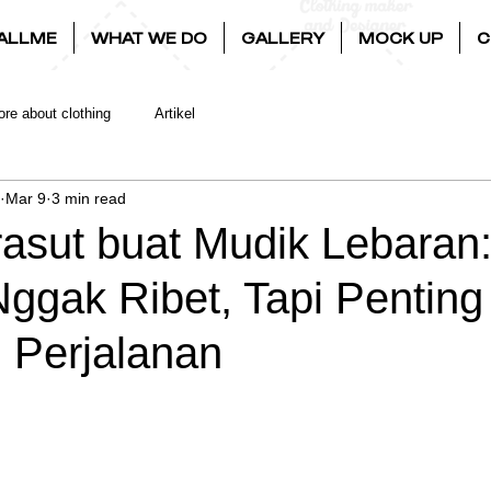
ALLME
WHAT WE DO
GALLERY
MOCK UP
C
re about clothing
Artikel
Mar 9
3 min read
rasut buat Mudik Lebaran
ggak Ribet, Tapi Penting
i Perjalanan