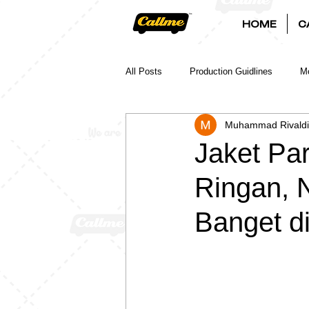
HOME
C
All Posts
Production Guidlines
Mo
Muhammad Rivaldi
Jaket Pa
Ringan, N
Banget d