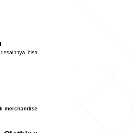
n
desainnya bisa 
i 
merchandise 