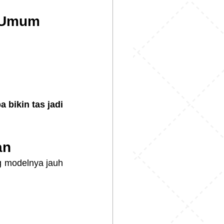
n Umum
bikin tas jadi 
an
g modelnya jauh 