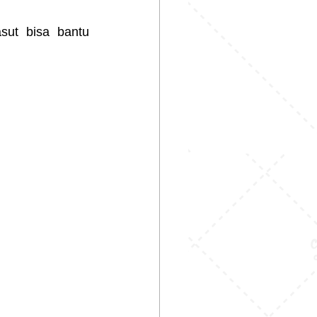
Buat kamu yang mudik naik motor atau kendaraan terbuka, jaket parasut bisa bantu 