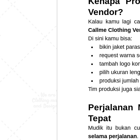
Kenapa Pro
Vendor?
Callme Clothing V
Di sini kamu bisa:
bikin jaket para
request warna s
tambah logo ko
pilih ukuran len
produksi jumlah 
Tim produksi juga si
Perjalanan
Tepat
Mudik itu bukan c
selama perjalanan
.