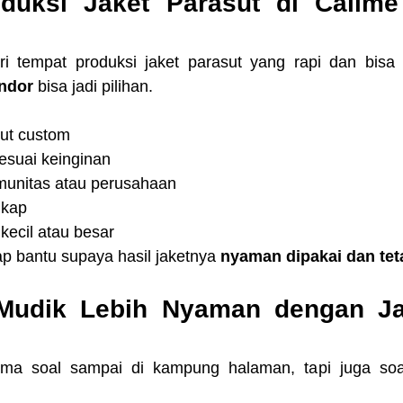
duksi Jaket Parasut di Callme 
endor
 bisa jadi pilihan.
sut custom
esuai keinginan
munitas atau perusahaan
gkap
kecil atau besar
ap bantu supaya hasil jaketnya 
nyaman dipakai dan teta
 Mudik Lebih Nyaman dengan Ja
uma soal sampai di kampung halaman, tapi juga soa