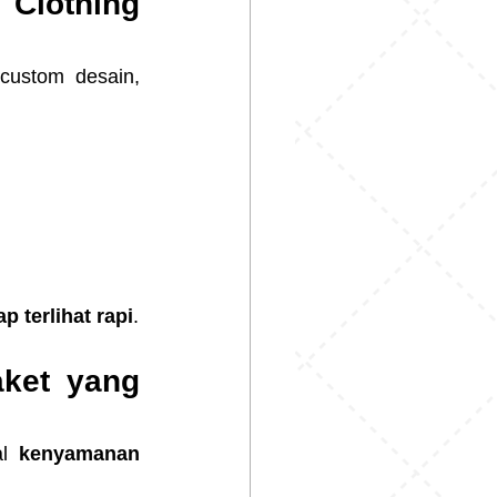
Clothing 
Kalau kamu lagi cari tempat produksi jaket parasut yang rapi dan bisa custom desain, 
p terlihat rapi
.
ket yang 
l 
kenyamanan 