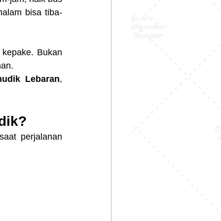
alam bisa tiba-
g kepake. Bukan 
nan.
mudik Lebaran
, 
dik?
aat perjalanan 