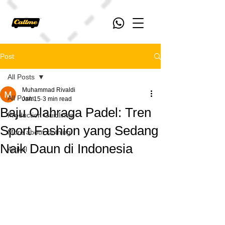
Post
All Posts
Muhammad Rivaldi
All Posts
Jan 15
3 min read
Baju Olahraga Padel: Tren
Production Guidlines
Sport Fashion yang Sedang
More about clothing
Naik Daun di Indonesia
Artikel