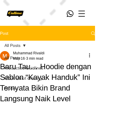
Post
All Posts
Muhammad Rivaldi
All Posts
May 16
3 min read
Baru Tau… Hoodie dengan
Production Guidlines
Sablon “Kayak Handuk” Ini
More about clothing
Ternyata Bikin Brand
Artikel
Langsung Naik Level