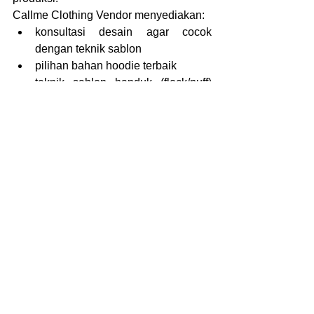
Callme Clothing Vendor menyediakan:
konsultasi desain agar cocok 
dengan teknik sablon
pilihan bahan hoodie terbaik
teknik sablon handuk (flock/puff) 
yang presisi
finishing rapi dan tahan lama
quality control sebelum produksi 
massal
Hasilnya bukan cuma hoodie biasa, tapi 
produk dengan karakter kuat.
Detail Kecil yang Bikin 
Orang Ingat
Di tengah banyaknya hoodie di 
pasaran, yang bikin orang ingat bukan 
cuma desain, tapi juga pengalaman.