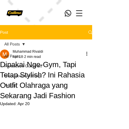
Post
All Posts
Muhammad Rivaldi
All Posts
Apr 18
2 min read
Dipakai Nge-Gym, Tapi
Production Guidlines
Tetap Stylish? Ini Rahasia
More about clothing
Outfit Olahraga yang
Artikel
Sekarang Jadi Fashion
Updated:
Apr 20