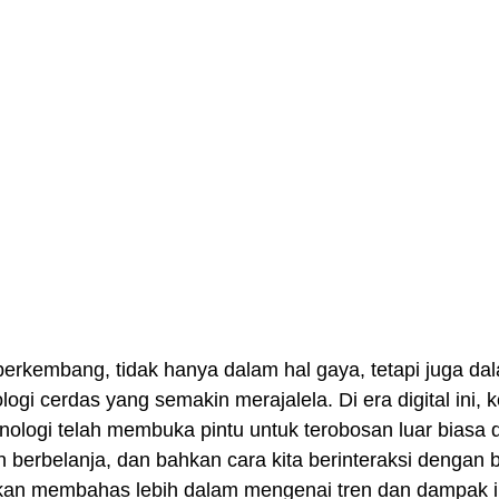
berkembang, tidak hanya dalam hal gaya, tetapi juga da
gi cerdas yang semakin merajalela. Di era digital ini, 
nologi telah membuka pintu untuk terobosan luar biasa 
 berbelanja, dan bahkan cara kita berinteraksi dengan 
ni akan membahas lebih dalam mengenai tren dan dampak i