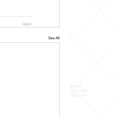
See All