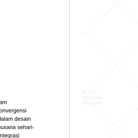
lam 
konvergensi 
dalam desain 
busana sehari-
ntegrasi 