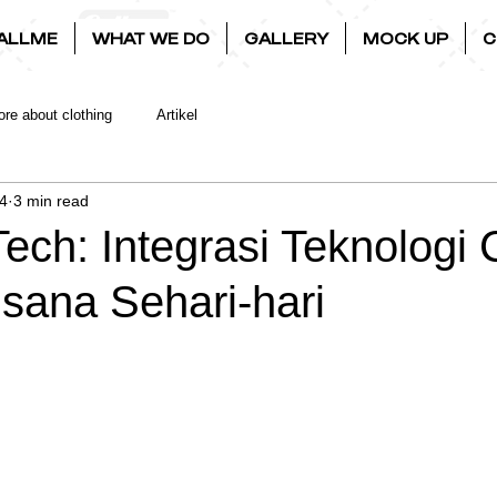
ALLME
WHAT WE DO
GALLERY
MOCK UP
C
re about clothing
Artikel
24
3 min read
ech: Integrasi Teknologi
sana Sehari-hari