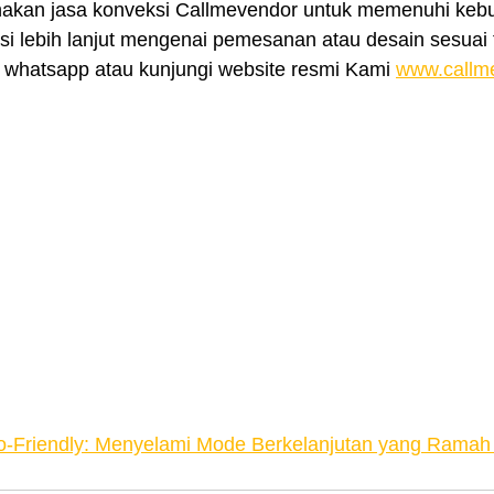
nakan jasa konveksi Callmevendor untuk memenuhi kebu
i lebih lanjut mengenai pemesanan atau desain sesuai t
whatsapp atau kunjungi website resmi Kami 
www.callm
o-Friendly: Menyelami Mode Berkelanjutan yang Ramah