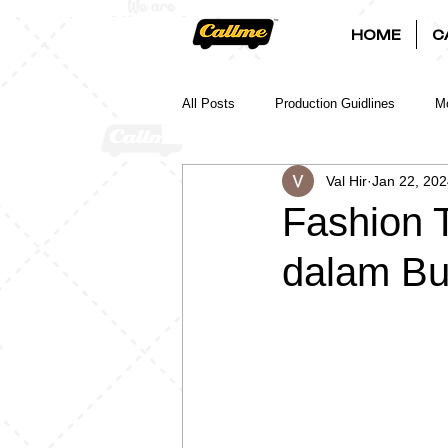
HOME
C
All Posts
Production Guidlines
Mo
Val Hir
Jan 22, 20
Fashion T
dalam Bu