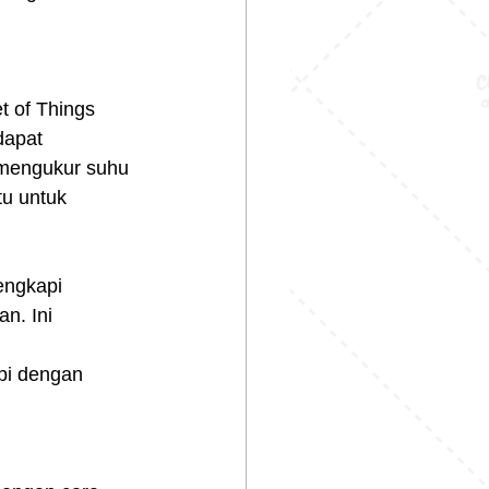
dapat 
 mengukur suhu 
u untuk 
engkapi 
n. Ini 
pi dengan 