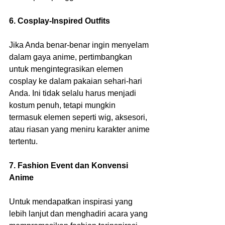
6. Cosplay-Inspired Outfits
Jika Anda benar-benar ingin menyelam 
dalam gaya anime, pertimbangkan 
untuk mengintegrasikan elemen 
cosplay ke dalam pakaian sehari-hari 
Anda. Ini tidak selalu harus menjadi 
kostum penuh, tetapi mungkin 
termasuk elemen seperti wig, aksesori, 
atau riasan yang meniru karakter anime 
tertentu.
7. Fashion Event dan Konvensi 
Anime
Untuk mendapatkan inspirasi yang 
lebih lanjut dan menghadiri acara yang 