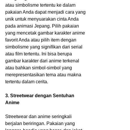
atau simbolisme tertentu ke dalam 
pakaian Anda dapat menjadi cara yang 
unik untuk menyuarakan cinta Anda 
pada animasi Jepang. Pilih pakaian 
yang mencetak gambar karakter anime 
favorit Anda atau pilih item dengan 
simbolisme yang signifikan dari serial 
atau film tertentu. Ini bisa berupa 
gambar karakter dari anime terkenal 
atau bahkan simbol-simbol yang 
merepresentasikan tema atau makna 
tertentu dalam cerita.
3. Streetwear dengan Sentuhan 
Anime
Streetwear dan anime seringkali 
berjalan beriringan. Pakaian yang 