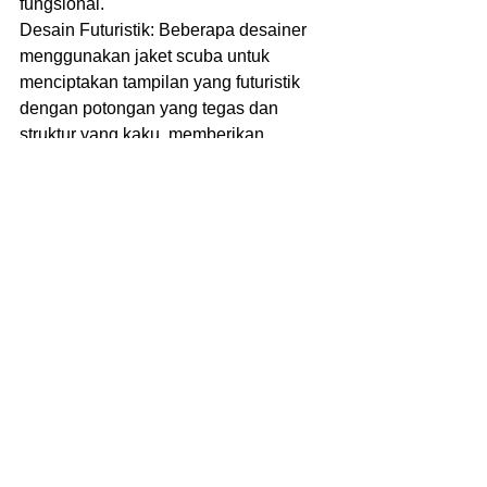
fungsional.
Desain Futuristik: Beberapa desainer 
menggunakan jaket scuba untuk 
menciptakan tampilan yang futuristik 
dengan potongan yang tegas dan 
struktur yang kaku, memberikan 
sentuhan modern pada gaya pakaian 
sehari-hari.
Kesimpulan
Jaket scuba adalah pilihan fashion 
yang tidak hanya fungsional tetapi juga 
stylish. Dengan bahan yang tahan air, 
elastis, dan tahan lama, jaket ini sangat 
cocok digunakan dalam berbagai 
kondisi cuaca, terutama untuk 
melindungi dari angin dan dingin. 
Selain itu, desainnya yang modern dan 
fleksibel membuat jaket scuba bisa 