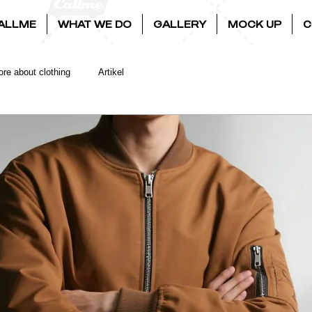
ALLME
WHAT WE DO
GALLERY
MOCK UP
C
re about clothing
Artikel