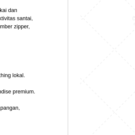
kai dan 
ivitas santai, 
omber zipper, 
hing lokal.
ndise premium.
apangan, 