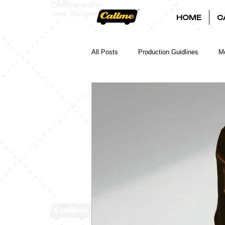
HOME
C
All Posts
Production Guidlines
Mo