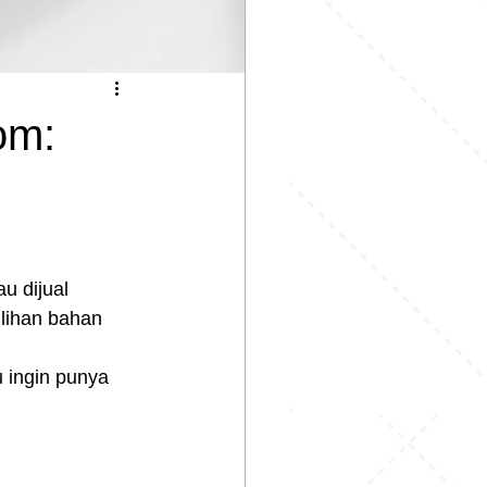
om:
u dijual 
lihan bahan 
 ingin punya 