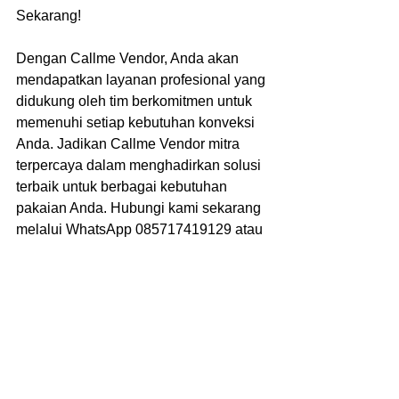
Sekarang!
Dengan Callme Vendor, Anda akan 
mendapatkan layanan profesional yang 
didukung oleh tim berkomitmen untuk 
memenuhi setiap kebutuhan konveksi 
Anda. Jadikan Callme Vendor mitra 
terpercaya dalam menghadirkan solusi 
terbaik untuk berbagai kebutuhan 
pakaian Anda. Hubungi kami sekarang 
melalui WhatsApp 085717419129 atau 
kunjungi situs web resmi 
di https://callmevendor.com. Callme 
Vendor, pilihan tepat untuk layanan 
konveksi yang profesional dan 
terpercaya!