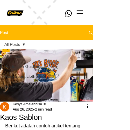
Post
All Posts
All Posts
Production Guidlines
More about clothing
Artikel
Kesya Amalannisa18
Aug 26, 2025
2 min read
Kaos Sablon
Berikut adalah contoh artikel tentang 