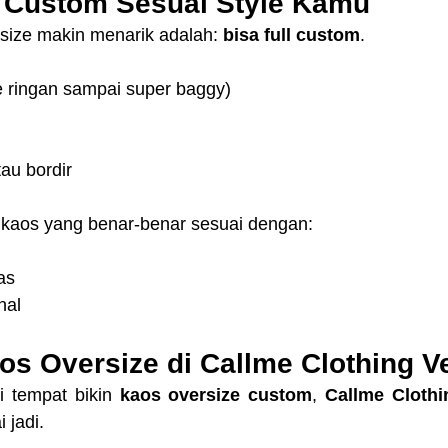
n Custom Sesuai Style Kamu
size makin menarik adalah: 
bisa full custom
.
e ringan sampai super baggy)
au bordir
n kaos yang benar-benar sesuai dengan:
as
nal
os Oversize di Callme Clothing V
i tempat bikin 
kaos oversize custom
, 
Callme Clothi
 jadi.