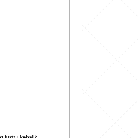
Kalau dulu pakai baju kegedean sering dibilang “nggak pas ukuran”, sekarang justru kebalik, 