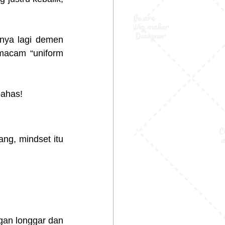
nya lagi demen 
macam “uniform 
bahas!
ng, mindset itu 
gan longgar dan 