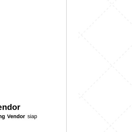
endor
ng Vendor
 siap 