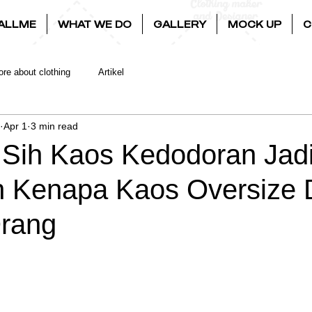
ALLME
WHAT WE DO
GALLERY
MOCK UP
C
re about clothing
Artikel
Apr 1
3 min read
 Sih Kaos Kedodoran Jad
an Kenapa Kaos Oversize 
rang