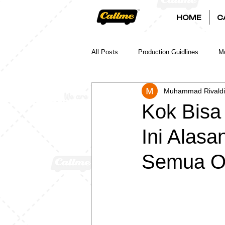
HOME
C
All Posts
Production Guidlines
Mo
Muhammad Rivaldi
Kok Bisa
Ini Alas
Semua O