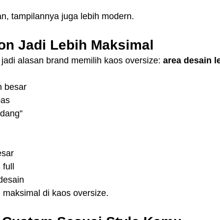
n, tampilannya juga lebih modern.
on Jadi Lebih Maksimal
 jadi alasan brand memilih kaos oversize: 
area desain l
h besar
bas
ndang”
esar
full
desain
 maksimal di kaos oversize.