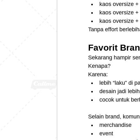
kaos oversize +
kaos oversize +
kaos oversize +
Tanpa effort berlebi
Favorit Bra
Sekarang hampir sem
Kenapa?
Karena:
lebih “laku” di 
desain jadi lebi
cocok untuk ber
Selain brand, komuni
merchandise
event