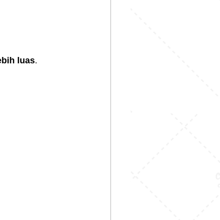
ebih luas
.