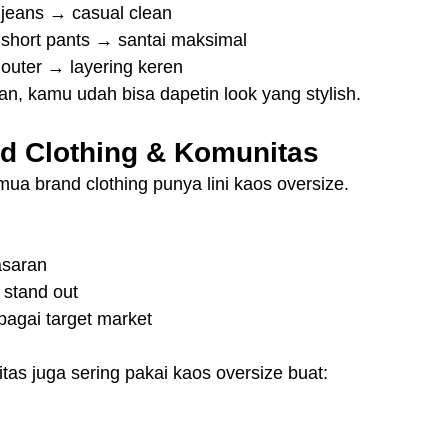
 jeans → casual clean
 short pants → santai maksimal
 outer → layering keren
han, kamu udah bisa dapetin look yang stylish.
nd Clothing & Komunitas
ua brand clothing punya lini kaos oversize.
pasaran
h stand out
bagai target market
tas juga sering pakai kaos oversize buat: