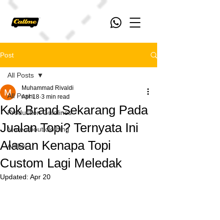
Post
All Posts
Muhammad Rivaldi
All Posts
Apr 18
3 min read
Kok Brand Sekarang Pada
Production Guidlines
Jualan Topi? Ternyata Ini
More about clothing
Alasan Kenapa Topi
Artikel
Custom Lagi Meledak
Updated:
Apr 20