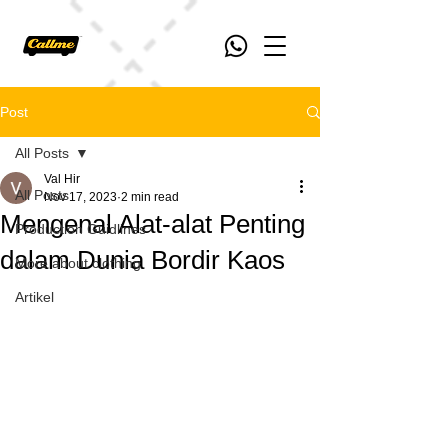
Post
All Posts
Val Hir
All Posts
Nov 17, 2023
2 min read
Mengenal Alat-alat Penting
Production Guidlines
dalam Dunia Bordir Kaos
More about clothing
Artikel