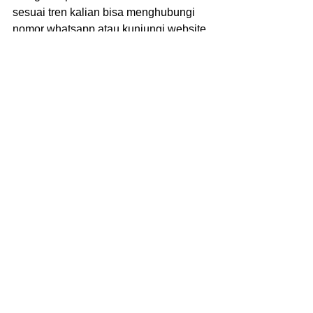
sesuai tren kalian bisa menghubungi 
nomor whatsapp atau kunjungi website 
resmi Kami 
www.callmevendor.
Baca Juga : 
Kesalahan Umum dalam 
Proses Sablon dan Cara Mengatasinya