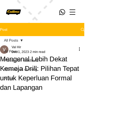
Post
All Posts
Val Hir
All Posts
Dec 1, 2023
2 min read
Mengenal Lebih Dekat
Production Guidlines
Kemeja Drill: Pilihan Tepat
More about clothing
untuk Keperluan Formal
Artikel
dan Lapangan