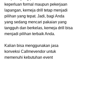
keperluan formal maupun pekerjaan 
lapangan, kemeja drill tetap menjadi 
pilihan yang tepat. Jadi, bagi Anda 
yang sedang mencari pakaian yang 
tangguh dan berkelas, kemeja drill bisa 
menjadi pilihan terbaik Anda.
Kalian bisa menggunakan jasa 
konveksi Callmevendor untuk 
memenuhi kebutuhan event 
perusahaan. Informasi lebih lanjut 
mengenai pemesanan atau desain 
sesuai tren kalian bisa menghubungi 
nomor whatsapp atau kunjungi website 
resmi Kami 
www.callmevendor.