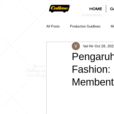
HOME
C
All Posts
Production Guidlines
Mo
Val Hir
Oct 28, 202
Pengaruh
Fashion:
Membent