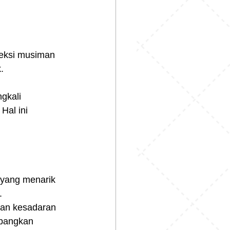
leksi musiman 
.
gkali 
Hal ini 
yang menarik 
.
tan kesadaran 
mbangkan 