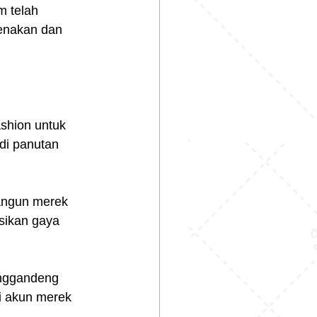
m telah 
enakan dan 
ashion untuk 
di panutan 
angun merek 
sikan gaya 
nggandeng 
i akun merek 