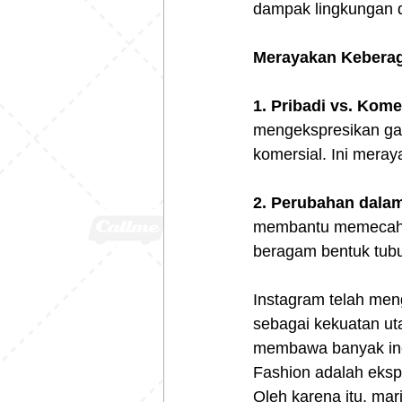
dampak lingkungan d
Merayakan Kebera
1. Pribadi vs. Kome
mengekspresikan gay
komersial. Ini mera
2. Perubahan dalam
membantu memecah s
beragam bentuk tub
Instagram telah meng
sebagai kekuatan ut
membawa banyak inov
Fashion adalah ekspr
Oleh karena itu, ma