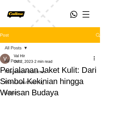
Post
All Posts
Val Hir
All Posts
Oct 2, 2023
2 min read
Perjalanan Jaket Kulit: Dari
Production Guidlines
Simbol Kekinian hingga
More about clothing
Warisan Budaya
Artikel