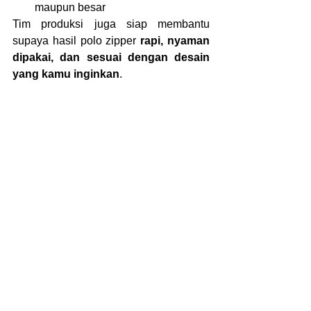
maupun besar
Tim produksi juga siap membantu 
supaya hasil polo zipper 
rapi, nyaman 
dipakai, dan sesuai dengan desain 
yang kamu inginkan
.
Seragam Rapi Nggak 
Harus Kaku
Polo zipper adalah pilihan yang pas 
buat kamu yang ingin tampil rapi tapi 
tetap santai.
Dengan desain yang modern dan 
bahan yang nyaman, polo zipper bisa 
dipakai untuk banyak aktivitas tanpa 
terasa terlalu formal.
Simple, stylish, dan tetap profesional.