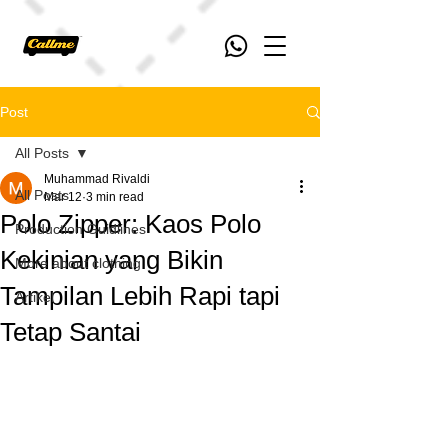
Post
All Posts
Muhammad Rivaldi
All Posts
Mar 12
3 min read
Polo Zipper: Kaos Polo
Production Guidlines
Kekinian yang Bikin
More about clothing
Tampilan Lebih Rapi tapi
Artikel
Tetap Santai