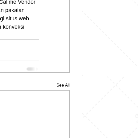
Callme Vendor 
an pakaian 
i situs web 
n konveksi 
See All