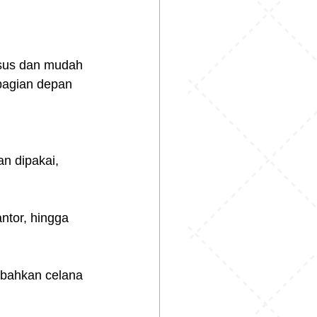
usus dan mudah 
bagian depan 
n dipakai, 
ntor, hingga 
 bahkan celana 