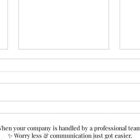
Baju Couple Adik Kakak:
Udah
Lucu Doang atau Justru Cara
Pas?
Bikin Bonding Makin Kuat?
Sedi
When your company is handled by a professional team
✨ Worry less & communication just got easier.