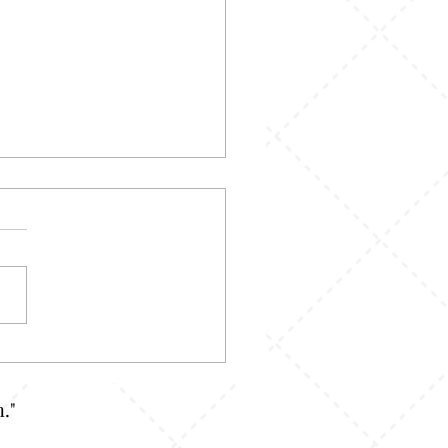
 Ukur Tapi Masih Nggak
 Di Sini Callme Siap
a Fitting Biar Nggak Zonk
."