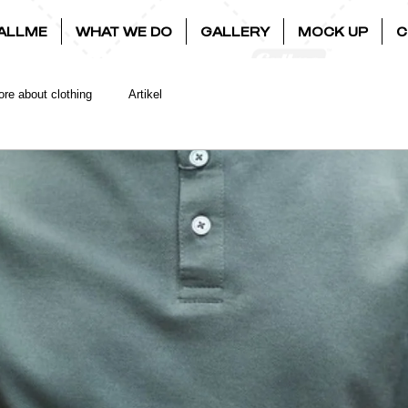
ALLME
WHAT WE DO
GALLERY
MOCK UP
C
re about clothing
Artikel