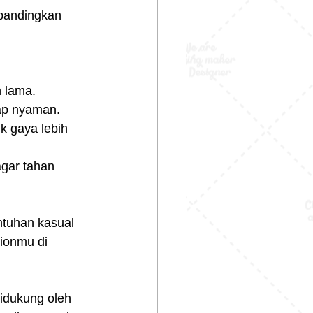
ibandingkan 
 lama.
tap nyaman.
k gaya lebih 
gar tahan 
ntuhan kasual 
hionmu di 
idukung oleh 