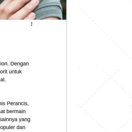
hion. Dengan 
orit untuk 
al.
is Perancis, 
aat bermain 
esainnya yang 
opuler dan 