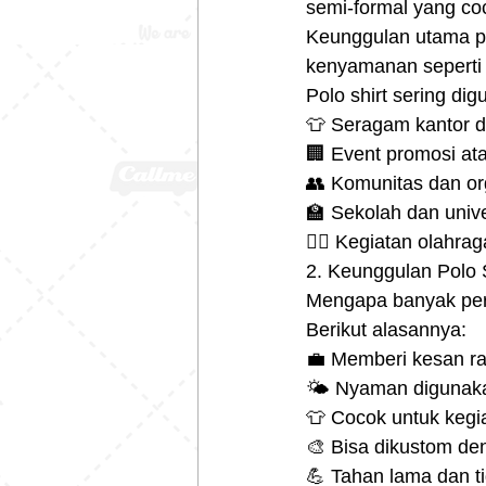
semi-formal yang coc
Keunggulan utama pol
kenyamanan seperti
Polo shirt sering di
👕 Seragam kantor 
🏢 Event promosi ata
👥 Komunitas dan or
🏫 Sekolah dan unive
🏌️‍♂️ Kegiatan olahra
2. Keunggulan Polo 
Mengapa banyak peru
Berikut alasannya:
💼 Memberi kesan rap
🌤️ Nyaman digunaka
👕 Cocok untuk kegi
🎨 Bisa dikustom de
💪 Tahan lama dan t