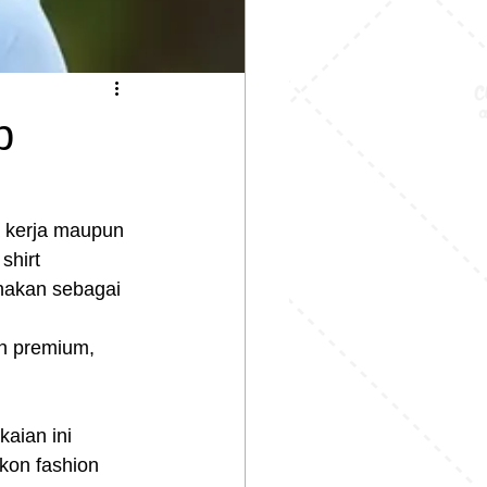
p
a kerja maupun 
shirt 
nakan sebagai 
n premium, 
aian ini 
kon fashion 