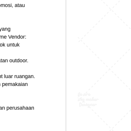
omosi, atau 
yang 
lme Vendor:
ok untuk 
atan outdoor.
nt luar ruangan.
an pemakaian 
han perusahaan 