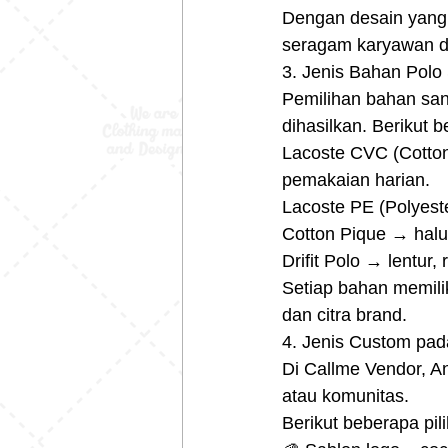
Dengan desain yang f
seragam karyawan de
3. Jenis Bahan Polo 
Pemilihan bahan sa
dihasilkan. Berikut 
Lacoste CVC (Cotton
pemakaian harian.
Lacoste PE (Polyeste
Cotton Pique → halus
Drifit Polo → lentur,
Setiap bahan memilik
dan citra brand.
4. Jenis Custom pada
Di Callme Vendor, A
atau komunitas.
Berikut beberapa pi