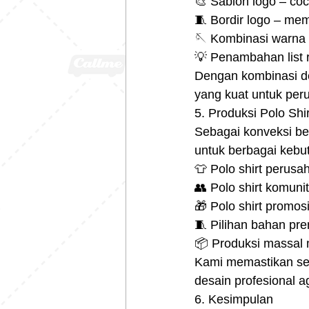
🎨 Sablon logo – coc
🧵 Bordir logo – me
🪡 Kombinasi warna 
💡 Penambahan list r
Dengan kombinasi des
yang kuat untuk per
5. Produksi Polo Sh
Sebagai konveksi be
untuk berbagai kebu
👕 Polo shirt perusa
👥 Polo shirt komuni
🎁 Polo shirt promos
🧵 Pilihan bahan pre
📦 Produksi massal m
Kami memastikan seti
desain profesional 
6. Kesimpulan