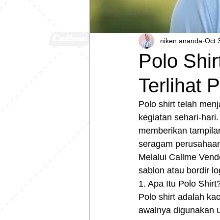
niken ananda
Oct 
Polo Shir
Terlihat 
Polo shirt telah men
kegiatan sehari-har
memberikan tampilan
seragam perusahaan,
Melalui Callme Vend
sablon atau bordir l
1. Apa Itu Polo Shirt
Polo shirt adalah ka
awalnya digunakan un