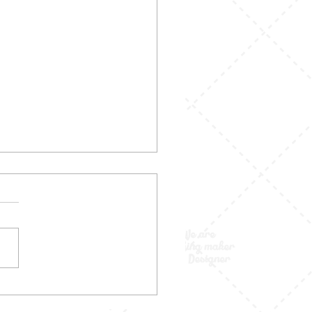
 Pecah Pola:
hatannya Random, Tapi