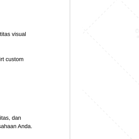
itas visual 
rt custom 
itas, dan 
usahaan Anda.