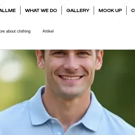
ALLME
WHAT WE DO
GALLERY
MOCK UP
C
re about clothing
Artikel