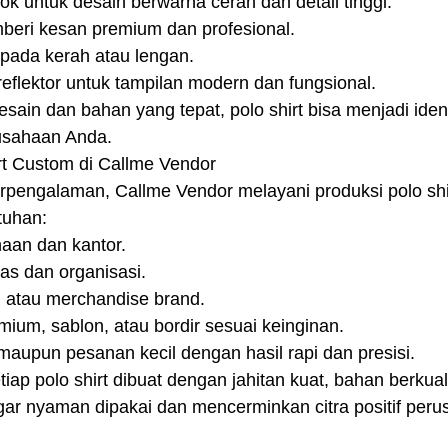
ok untuk desain berwarna cerah dan detail tinggi.
mberi kesan premium dan profesional.
pada kerah atau lengan.
eflektor untuk tampilan modern dan fungsional.
ain dan bahan yang tepat, polo shirt bisa menjadi ident
usahaan Anda.
irt Custom di Callme Vendor
rpengalaman, Callme Vendor melayani produksi polo shi
tuhan:
haan dan kantor.
tas dan organisasi.
i atau merchandise brand.
mium, sablon, atau bordir sesuai keinginan.
aupun pesanan kecil dengan hasil rapi dan presisi.
ap polo shirt dibuat dengan jahitan kuat, bahan berkual
agar nyaman dipakai dan mencerminkan citra positif per