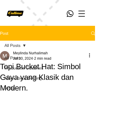
Post
All Posts
Meylinda Nurhalimah
All Posts
Jul 30, 2024
2 min read
Topi Bucket Hat: Simbol
Production Guidlines
Gaya yang Klasik dan
More about clothing
Modern.
Artikel