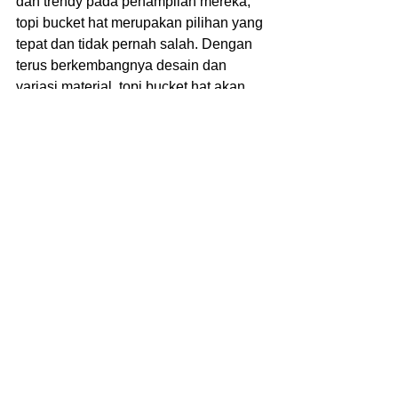
dan trendy pada penampilan mereka, 
topi bucket hat merupakan pilihan yang 
tepat dan tidak pernah salah. Dengan 
terus berkembangnya desain dan 
variasi material, topi bucket hat akan 
terus menginspirasi dan menarik 
perhatian para pecinta fashion di masa 
depan.
Kalian bisa menggunakan jasa 
konveksi Callmevendor untuk 
memenuhi kebutuhan event 
perusahaan. Informasi lebih lanjut 
mengenai pemesanan atau desain 
sesuai tren kalian bisa menghubungi 
nomor whatsapp atau kunjungi website 
resmi Kami 
www.callmevendor.com