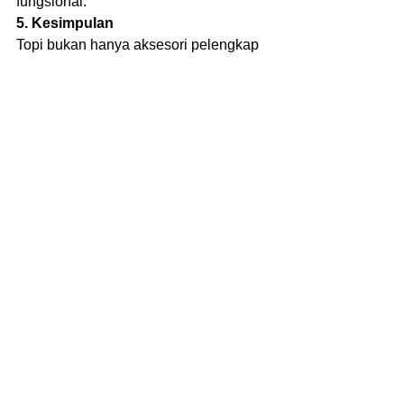
fungsional.
5. Kesimpulan
Topi bukan hanya aksesori pelengkap
—tapi juga alat promosi efektif dan 
simbol kebersamaan tim. Dengan 
desain dan bahan yang tepat, topi 
dapat memperkuat citra profesional dan 
memberi kesan positif pada setiap 
acara.
Jika Anda mencari produsen topi 
custom berkualitas, percayakan pada 
Callme Vendor – spesialis pembuatan 
pakaian dan merchandise profesional 
untuk kebutuhan perusahaan, 
komunitas, dan event.