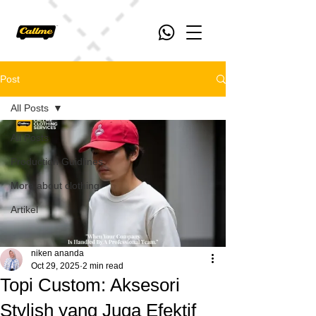
Post
All Posts
All Posts
Production Guidlines
More about clothing
Artikel
niken ananda
Oct 29, 2025
2 min read
Topi Custom: Aksesori
Stylish yang Juga Efektif