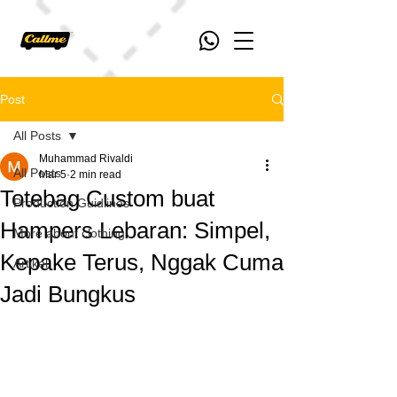
Post
All Posts
Muhammad Rivaldi
All Posts
Mar 5
2 min read
Totebag Custom buat
Production Guidlines
Hampers Lebaran: Simpel,
More about clothing
Kepake Terus, Nggak Cuma
Artikel
Jadi Bungkus