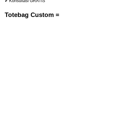
✔ Konsultasi GRATIS
Totebag Custom = 
Value Hampers Naik 
Level
Daripada bungkus biasa, totebag bikin 
hampers kamu:
Lebih kepake
Lebih estetik
Lebih ramah lingkungan
Lebih diingat penerimanya
Simpel, tapi impact-nya gede.
Mau bikin hampers Lebaran yang beda 
dari yang lain?
🎁 
Custom totebag untuk hampers 
Lebaran di Callme Clothing Vendor