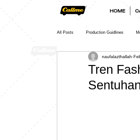
HOME
C
All Posts
Production Guidlines
Mo
naufalazthallah
Feb
Tren Fas
Sentuhan