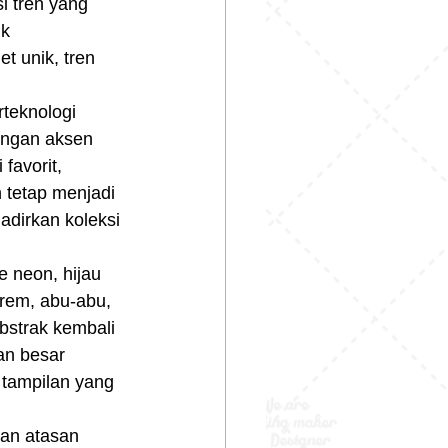
 tren yang 
k 
t unik, tren 
dengan aksen 
favorit, 
 tetap menjadi 
dirkan koleksi 
krem, abu-abu, 
bstrak kembali 
an besar 
 tampilan yang 