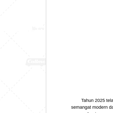
	Tahun 2025 telah tiba, membawa inovasi baru dalam dunia fesyen yang mencerminkan 
semangat modern dan 