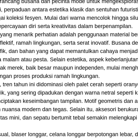
ancang busana dan pecinta mode untuk mengeksplorasi
i, perpaduan antara estetika klasik dan sentuhan futuristi
 koleksi fesyen. Mulai dari warna mencolok hingga silue
epercayaan diri serta kreativitas dalam berpenampilan.
reflektif, ramah lingkungan, serta serat inovatif. Busana 
afik, dan bahan yang dapat memantulkan cahaya menjadi 
 malam atau pesta. Selain estetika, aspek keberlanjutan
ak merek, baik besar maupun independen, mulai mengha
ngan proses produksi ramah lingkungan.
trik, yang sering dipadukan dengan warna netral seperti 
nciptakan keseimbangan tampilan. Motif geometris dan a
 nuansa modern dan tegas. Selain itu, aksesori berukur
, tas mini, dan sepatu bertumit tebal semakin melengkapi