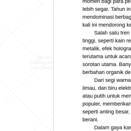
momen bagi para per
lebih segar. Tahun in
mendominasi berbagai
kali ini mendorong k
	Salah satu tren yang menarik perhatian adalah penggunaan material berteknologi 
tinggi, seperti kain 
metalik, efek hologr
terutama untuk acara
sorotan utama. Bany
berbahan organik de
	Dari segi warna, tren tahun ini didominasi oleh palet cerah seperti oranye neon, hijau 
limau, dan biru elek
atau putih untuk me
populer, memberikan
seperti anting besar
berani.
	Dalam gaya kasual, blaser longgar, celana longgar berpotongan lebar, dan atasan 