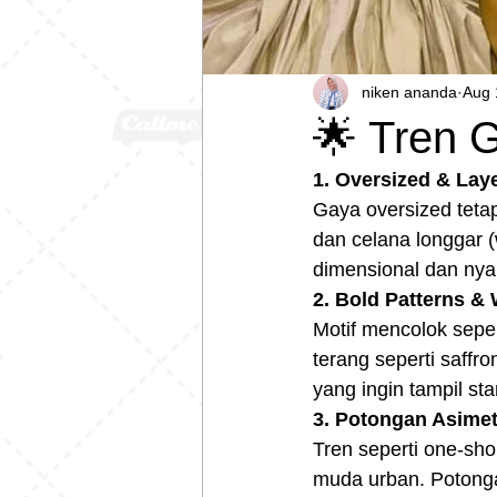
niken ananda
Aug 
🌟 Tren 
1. Oversized & Lay
Gaya oversized tetap
dan celana longgar (
dimensional dan ny
2. Bold Patterns &
Motif mencolok sepert
terang seperti saffr
yang ingin tampil st
3. Potongan Asimet
Tren seperti one‑shou
muda urban. Potonga