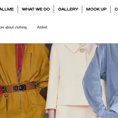
ALLME
WHAT WE DO
GALLERY
MOCK UP
C
re about clothing
Artikel