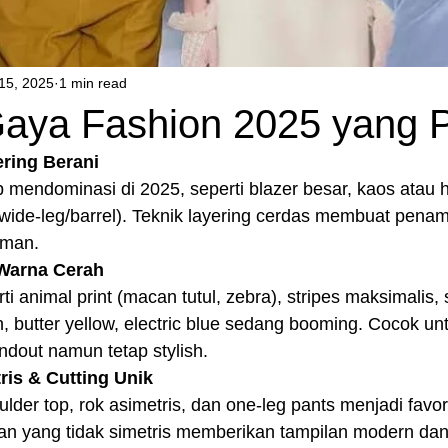
15, 2025
1 min read
Gaya Fashion 2025 yang 
ering Berani
 mendominasi di 2025, seperti blazer besar, kaos atau h
wide‑leg/barrel). Teknik layering cerdas membuat penamp
aman.
 Warna Cerah
i animal print (macan tutul, zebra), stripes maksimalis,
on, butter yellow, electric blue sedang booming. Cocok u
andout namun tetap stylish.
ris & Cutting Unik
lder top, rok asimetris, dan one‑leg pants menjadi favor
n yang tidak simetris memberikan tampilan modern dan 