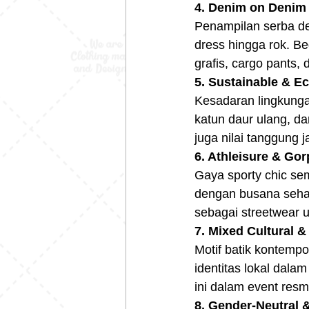
4. Denim on Denim 
Penampilan serba de
dress hingga rok. Be
grafis, cargo pants, 
5. Sustainable & E
Kesadaran lingkungan
katun daur ulang, da
juga nilai tanggung 
6. Athleisure & Go
Gaya sporty chic sem
dengan busana sehari
sebagai streetwear u
7. Mixed Cultural 
Motif batik kontemp
identitas lokal dala
ini dalam event resm
8. Gender-Neutral