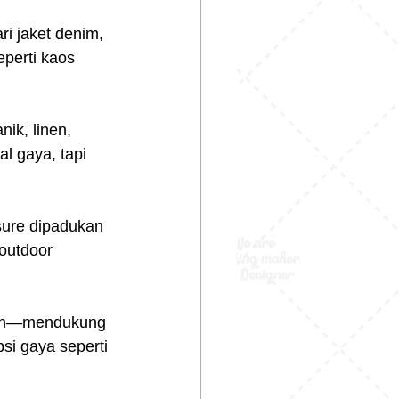
i jaket denim, 
perti kaos 
ik, linen, 
l gaya, tapi 
sure dipadukan 
outdoor 
dern—mendukung 
si gaya seperti 