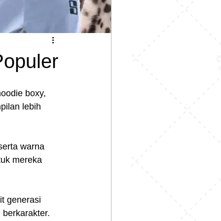
Populer
oodie boxy, 
ilan lebih 
 serta warna 
ntuk mereka 
it generasi 
berkarakter.