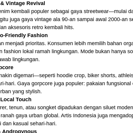
& Vintage Revival
nim kembali populer sebagai gaya streetwear—mulai dar
gitu juga gaya vintage ala 90-an sampai awal 2000-an se
dan aksesoris retro kembali hits.
co-Friendly Fashion
 menjadi prioritas. Konsumen lebih memilih bahan organ
n fashion lokal ramah lingkungan. Mode bukan hanya soa
jawab lingkungan.
rpcore
akin digemari—seperti hoodie crop, biker shorts, athlei
-hari. Gaya gorpcore juga populer: pakaian fungsional 
rban yang stylish.
& Local Touch
orer, tenun, atau songket dipadukan dengan siluet mo
m ranah gaya urban global. Artis Indonesia juga mengadop
i dan kasual sehari-hari.
 & Androgynous