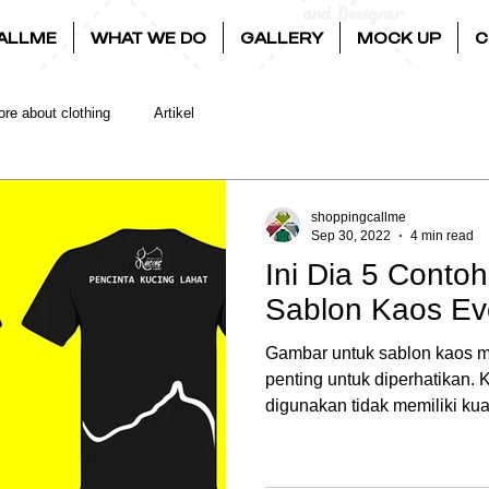
ALLME
WHAT WE DO
GALLERY
MOCK UP
C
re about clothing
Artikel
shoppingcallme
Sep 30, 2022
4 min read
Ini Dia 5 Conto
Sablon Kaos Ev
Gambar untuk sablon kaos m
penting untuk diperhatikan.
digunakan tidak memiliki kual