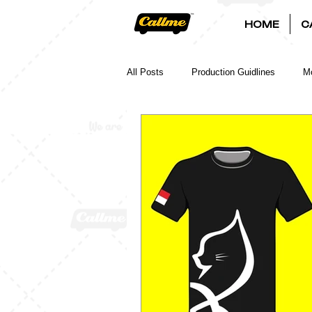
HOME
C
All Posts
Production Guidlines
Mo