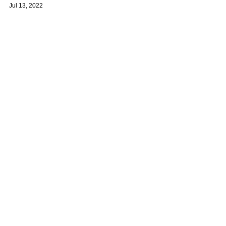
Jul 13, 2022
Jasa Custom Tote Bag Berkualitas
Memilih jasa custom tote bag berkualitas selalu menjadi
pertimbangan mudah untuk para penjual. Apalagi yang
selama ini ingin memiliki...